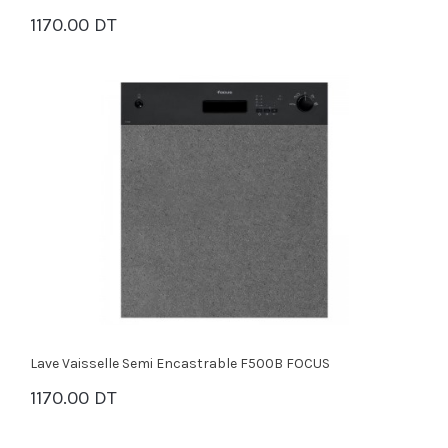
1170.00 DT
PANIER
Lave Vaisselle Semi Encastrable F500B FOCUS
1170.00 DT
PANIER