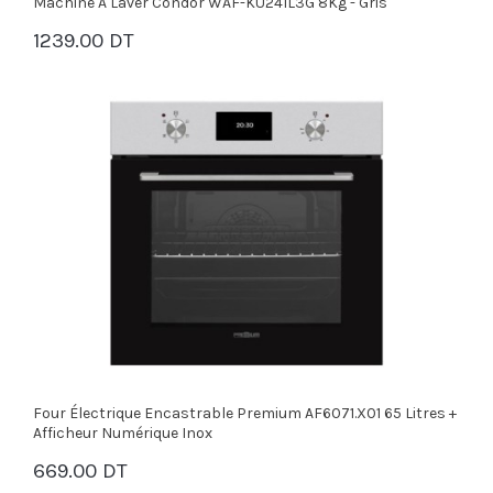
Machine À Laver Condor WAF-KU241L3G 8Kg - Gris
1239.00 DT
PANIER
Four Électrique Encastrable Premium AF6071.X01 65 Litres +
Afficheur Numérique Inox
669.00 DT
PANIER