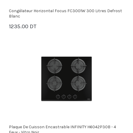
Congélateur Horizontal Focus FC3001W 300 Litres Defrost
Blanc
1235.00 DT
PANIER
Plaque De Cuisson Encastrable INFINITY H6042P30B - 4
Feux - Vitro Noir