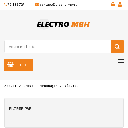
72 432 727
contact@electro-mbh.tn
0 DT
Accueil
Gros électromenager
Résultats
FILTRER PAR