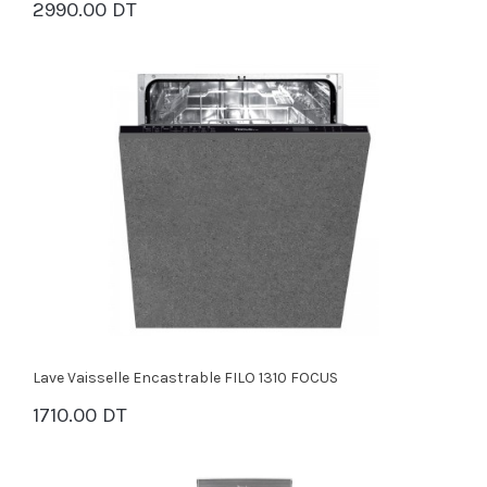
2990.00 DT
PANIER
Lave Vaisselle Encastrable FILO 1310 FOCUS
1710.00 DT
PANIER