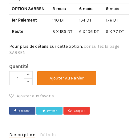
OPTION 3ARBEN
3 mois
6 mois
9 mois
1er Paiement
140 DT
164 DT
176 DT
Reste
3 X 185 DT
6 X 106 DT
9 X 77 DT
Pour plus de détails sur cette option,
consultez la page
3ARBEN
Quantité
Ajouter Au Panier
Ajouter aux favoris
Facebook
Twitter
Google +
Description
Détails