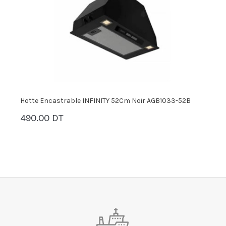
Hotte Encastrable INFINITY 52Cm Noir AGB1033-52B
H
490.00 DT
7
PANIER