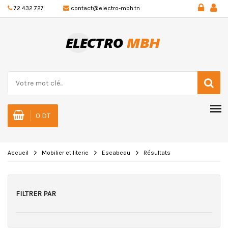
72 432 727
contact@electro-mbh.tn
0 DT
Accueil
Mobilier et literie
Escabeau
Résultats
FILTRER PAR