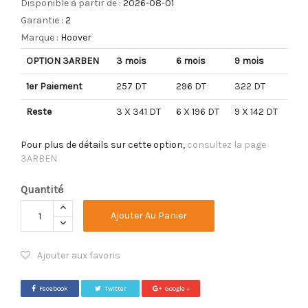
Disponible à partir de :
2026-08-01
Garantie :
2
Marque :
Hoover
OPTION 3ARBEN
3 mois
6 mois
9 mois
1er Paiement
257 DT
296 DT
322 DT
Reste
3 X 341 DT
6 X 196 DT
9 X 142 DT
Pour plus de détails sur cette option,
consultez la page
3ARBEN
Quantité
Ajouter Au Panier
Ajouter aux favoris
Facebook
Twitter
Google +