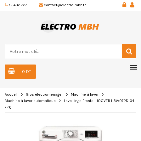
72 432 727
contact@electro-mbh.tn
0 DT
Accueil
Gros électromenager
Machine à laver
Machine à laver automatique
Lave Linge Frontal HOOVER H3W072D-04
7kg