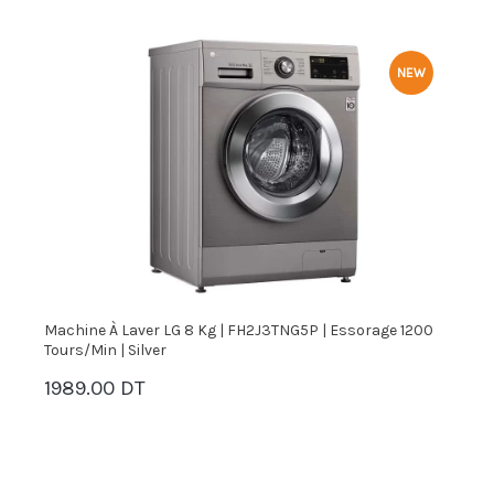
NEW
e
Machine À Laver LG 8 Kg | FH2J3TNG5P | Essorage 1200
M
Tours/min | Silver
2
1989.00 DT
PANIER