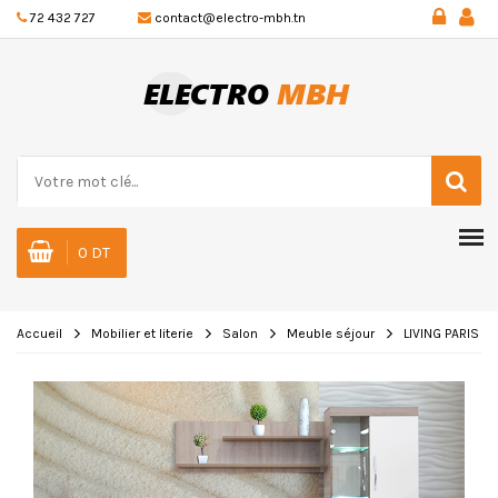
72 432 727
contact@electro-mbh.tn
0 DT
Accueil
Mobilier et literie
Salon
Meuble séjour
LIVING PARIS