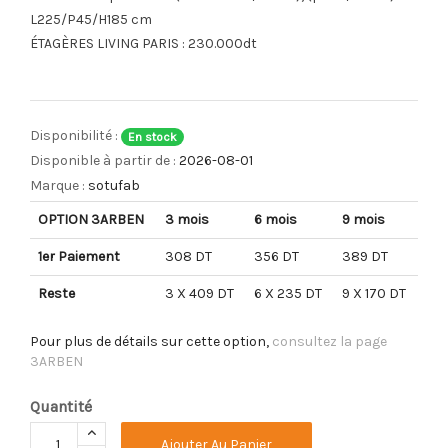
L225/P45/H185 cm
ÉTAGÈRES LIVING PARIS : 230.000dt
Disponibilité :
En stock
Disponible à partir de :
2026-08-01
Marque :
sotufab
OPTION 3ARBEN
3 mois
6 mois
9 mois
1er Paiement
308 DT
356 DT
389 DT
Reste
3 X 409 DT
6 X 235 DT
9 X 170 DT
Pour plus de détails sur cette option,
consultez la page
3ARBEN
Quantité
Ajouter Au Panier