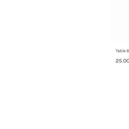
Table B
25.0