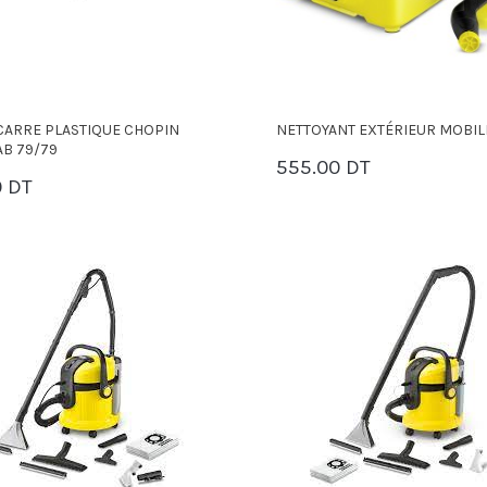
CARRE PLASTIQUE CHOPIN
NETTOYANT EXTÉRIEUR MOBIL
B 79/79
555.00 DT
PANIER
0 DT
PANIER