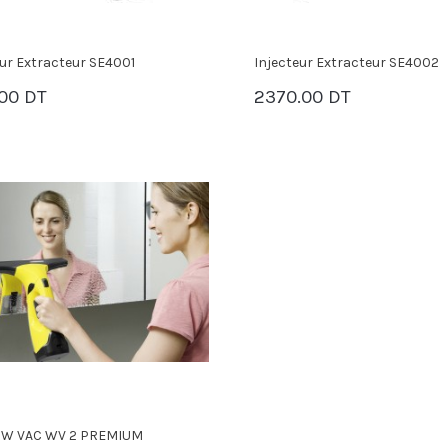
eur Extracteur SE4001
Injecteur Extracteur SE4002
.00 DT
2370.00 DT
PANIER
PANIER
W VAC WV 2 PREMIUM