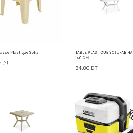
asse Plastique Sofia
TABLE PLASTIQUE SOTUFAB H
140 CM
0 DT
PANIER
94.00 DT
PANIER