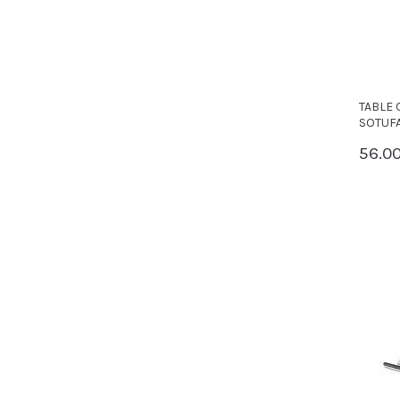
TABLE 
SOTUFA
56.0