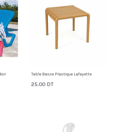
oir
Table Basse Plastique Lafayette
25.00 DT
PANIER