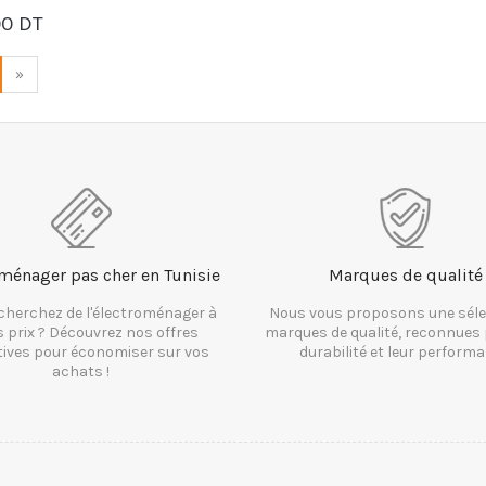
00 DT
PANIER
»
ménager pas cher en Tunisie
Marques de qualité
cherchez de l'électroménager à
Nous vous proposons une séle
s prix ? Découvrez nos offres
marques de qualité, reconnues 
tives pour économiser sur vos
durabilité et leur performa
achats !