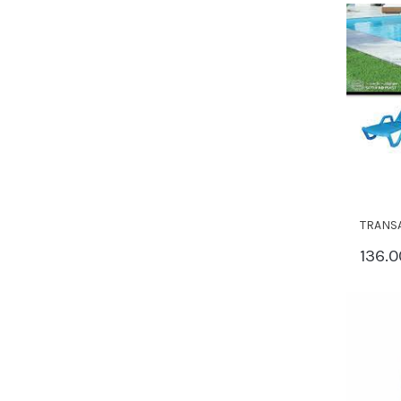
TRANSA
136.0