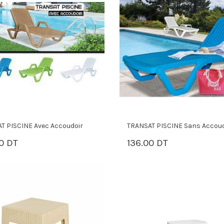
T PISCINE Avec Accoudoir
TRANSAT PISCINE Sans Accoud
0 DT
136.00 DT
PANIER
PANIER