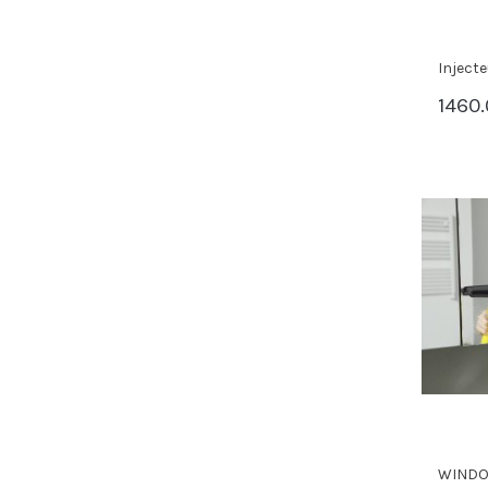
Inject
1460
WINDO