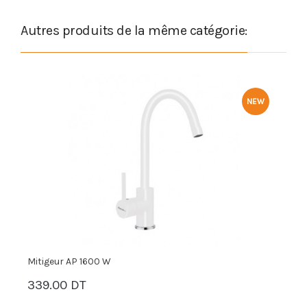
Autres produits de la même catégorie:
NEW
Mitigeur AP 1600 G
M
339.00 DT
3
PANIER