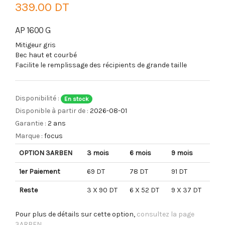
339.00 DT
AP 1600 G
Mitigeur gris
Bec haut et courbé
Facilite le remplissage des récipients de grande taille
Disponibilité :
En stock
Disponible à partir de :
2026-08-01
Garantie :
2 ans
Marque :
focus
OPTION 3ARBEN
3 mois
6 mois
9 mois
1er Paiement
69 DT
78 DT
91 DT
Reste
3 X 90 DT
6 X 52 DT
9 X 37 DT
Pour plus de détails sur cette option,
consultez la page
3ARBEN