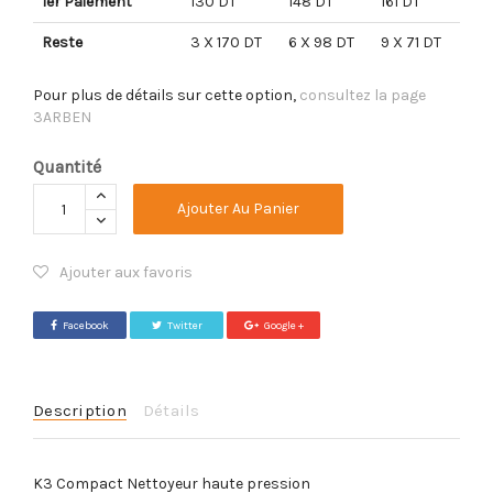
1er Paiement
130 DT
148 DT
161 DT
Reste
3 X 170 DT
6 X 98 DT
9 X 71 DT
Pour plus de détails sur cette option,
consultez la page
3ARBEN
Quantité
Ajouter Au Panier
Ajouter aux favoris
Facebook
Twitter
Google +
Description
Détails
K3 Compact Nettoyeur haute pression