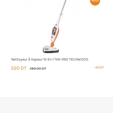
-40DT
Nettoyeur À Vapeur 10 En 1 TNV-119D TECHWOOD
N
220 DT
-40DT
9
260.00 DT
PANIER