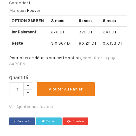
Garantie :
1
Marque :
Hoover
OPTION 3ARBEN
3 mois
6 mois
9 mois
1er Paiement
278 DT
320 DT
347 DT
Reste
3 X 367 DT
6 X 211 DT
9 X 153 DT
Pour plus de détails sur cette option,
consultez la page
3ARBEN
Quantité
Ajouter Au Panier
Ajouter aux favoris
Facebook
Twitter
Google +