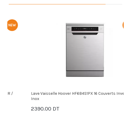
NEW
Lave Vaisselle Hoover HF6B4S1PX 16 Couverts Inverter -
L
Inox
1
2390.00 DT
PANIER