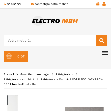
72 432 727
contact@electro-mbh.tn
0 DT
Accueil
Gros électromenager
Réfrigérateur
Réfrigérateur combiné
Réfrigérateur Combiné WHIRLPOOL W7X82OW
360 Litres NoFrost - Blanc