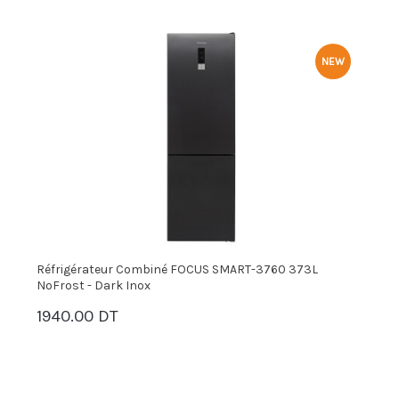
NEW
Réfrigérateur Combiné FOCUS SMART-3760 373L
R
NoFrost - Dark Inox
N
1940.00 DT
2
PANIER