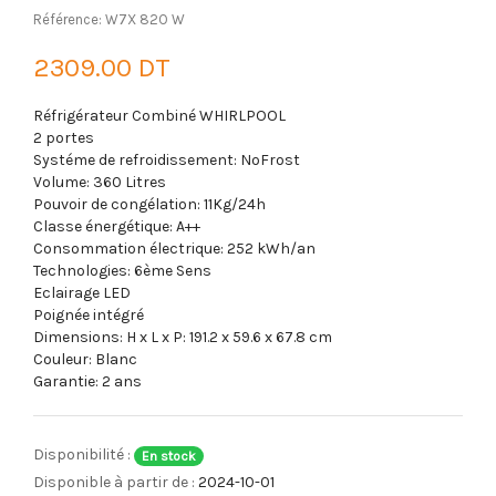
Référence: W7X 82O W
2309.00 DT
Réfrigérateur Combiné WHIRLPOOL
2 portes
Systéme de refroidissement:
NoFrost
Volume: 360 Litres
Pouvoir de congélation:
11Kg/24h
Classe énergétique:
A++
Consommation électrique: 252 kWh/an
Technologies: 6ème Sens
Eclairage LED
Poignée intégré
Dimensions: H x L x P: 191.2 x 59.6 x 67.8 cm
Couleur: Blanc
Garantie: 2 ans
Disponibilité :
En stock
Disponible à partir de :
2024-10-01