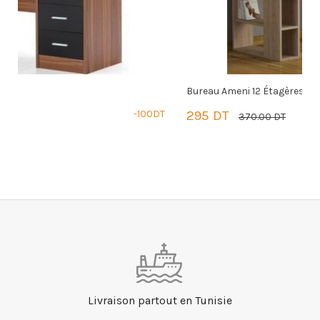
Bureau Ameni 12 Étagères
B
DT
295 DT
-75DT
5
370.00 DT
PANIER
Livraison partout en Tunisie