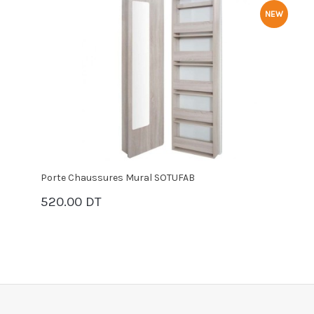
NEW
Porte Chaussures Mural SOTUFAB
M
520.00 DT
9
PANIER