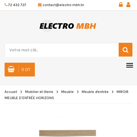
72 432 727
contact@electro-mbh.tn
0 DT
Accueil
Mobilier et literie
Meuble
Meuble d'entrée
MIROIR
MEUBLE D’ENTRÉE HORIZONS