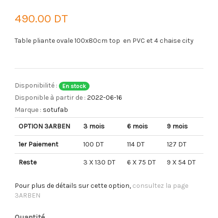
490.00 DT
Table pliante ovale 100x80cm top en PVC et 4 chaise city
Disponibilité :
En stock
Disponible à partir de :
2022-06-16
Marque :
sotufab
OPTION 3ARBEN
3 mois
6 mois
9 mois
1er Paiement
100 DT
114 DT
127 DT
Reste
3 X 130 DT
6 X 75 DT
9 X 54 DT
Pour plus de détails sur cette option,
consultez la page
3ARBEN
Quantité