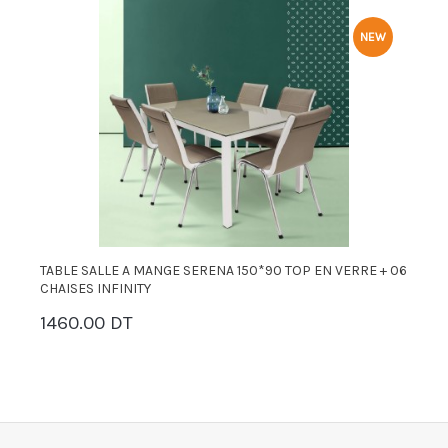
NEW
06
TABLE SALLE A MANGE SERENA 120X80 TOP EN VERRE +
P
06 CHAISES INFINITY
8
1360.00 DT
6
PANIER