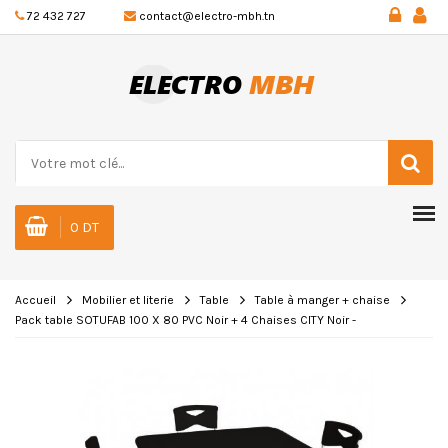
72 432 727
contact@electro-mbh.tn
0 DT
Accueil
Mobilier et literie
Table
Table à manger + chaise
Pack table SOTUFAB 100 X 80 PVC Noir + 4 Chaises CITY Noir -