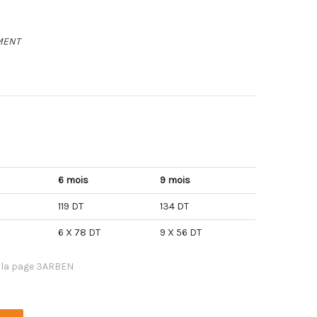
MENT
6 mois
9 mois
119 DT
134 DT
6 X 78 DT
9 X 56 DT
 la page 3ARBEN