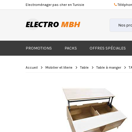
Electroménager
pas cher
en Tunisie
Téléphon
PROMOTIONS
PACKS
OFFRES SPÉCIALES
Accueil
Mobilier et literie
Table
Table à manger
T