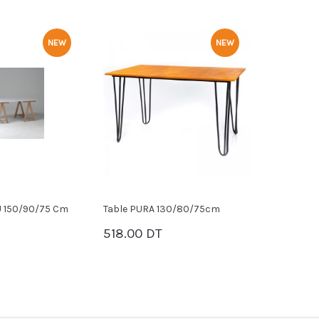
NEW
NEW
U 150/90/75 Cm
Table PURA 130/80/75cm
Table AGA
Cm
518.00 DT
PANIER
1156.00
PANI