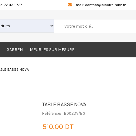
e:
72 432 727
E-mail:
contact@electro-mbh.tn
3ARBEN
MEUBLES SUR MESURE
ABLE BASSE NOVA
TABLE BASSE NOVA
Référence: TB002DV/BG
510.00 DT