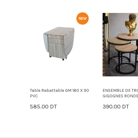
NEW
NEW
iamètre
Table Rabattable GM 180 X 90
ENSEMBLE DE TRO
PVC
GIGOGNES ROND
585.00 DT
390.00 DT
PANIER
PANIER