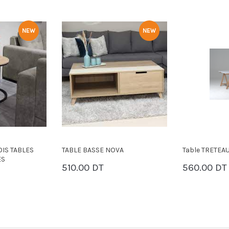
NEW
NEW
IS TABLES
TABLE BASSE NOVA
Table TRETEA
ES
510.00 DT
560.00 DT
PANIER
PANIER