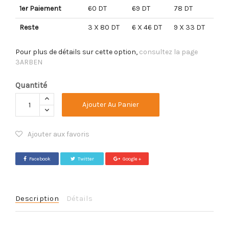
1er Paiement
60 DT
69 DT
78 DT
Reste
3 X 80 DT
6 X 46 DT
9 X 33 DT
Pour plus de détails sur cette option,
consultez la page
3ARBEN
Quantité
Ajouter Au Panier
Ajouter aux favoris
Facebook
Twitter
Google +
Description
Détails