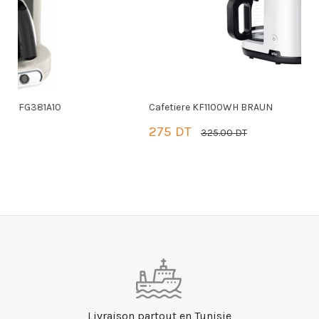
Cafetiere KF1100WH BRAUN
C
275 DT
-50DT
2
325.00 DT
PANIER
Livraison partout en Tunisie