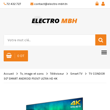
72 432 727
contact@electro-mbh.tn
0 DT
Accueil
Tv, image et sons
Téléviseur
Smart TV
TV CONDOR
50'' SMART ANDROID P50V7 ULTRA HD 4K