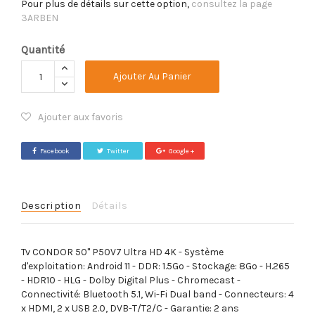
Pour plus de détails sur cette option,
consultez la page
3ARBEN
Quantité
Ajouter Au Panier
Ajouter aux favoris
Facebook
Twitter
Google +
Description
Détails
Tv CONDOR 50'' P50V7 Ultra HD 4K - Système
d'exploitation: Android 11 - DDR: 1.5Go - Stockage: 8Go - H.265
- HDR10 - HLG - Dolby Digital Plus - Chromecast -
Connectivité: Bluetooth 5.1, Wi-Fi Dual band - Connecteurs: 4
x HDMI, 2 x USB 2.0, DVB-T/T2/C -
Garantie: 2 ans