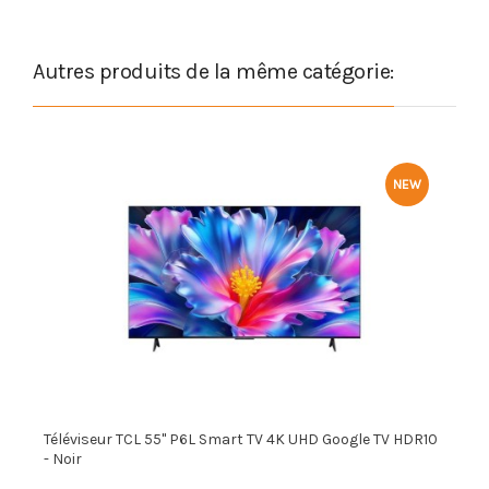
Autres produits de la même catégorie:
NEW
Téléviseur TCL 55" P6L Smart TV 4K UHD Google TV HDR10
T
- Noir
1