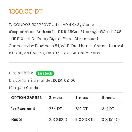
1360.00 DT
Tv CONDOR 50'' P50V7 Ultra HD 4K - Système
d'exploitation: Android 11 - DDR: 1.5Go - Stockage: 8Go - H.265
- HDR10 - HLG - Dolby Digital Plus - Chromecast -
Connectivité: Bluetooth 5.1, Wi-Fi Dual band - Connecteurs: 4
x HDMI, 2 x USB 2.0, DVB-T/T2/C -
Garantie: 2 ans
Disponibilité :
En stock
Disponible à partir de :
2024-02-06
Marque :
Condor
OPTION 3ARBEN
3 mois
6 mois
9 mois
1er Paiement
274 DT
316 DT
341 DT
Reste
3 X 362 DT
6 X 208 DT
9 X 151 DT