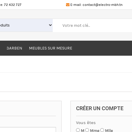
e:
72 432 727
E-mail:
contact@electro-mbh.tn
3ARBEN
MEUBLES SUR MESURE
CRÉER UN COMPTE
Vous êtes
M
Mme
Mlle