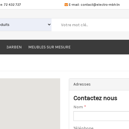
e:
72 432 727
E-mail:
contact@electro-mbh.tn
3ARBEN
MEUBLES SUR MESURE
Adresses
Contactez nous
Nom
*
Téléphone