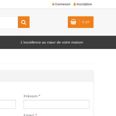
Connexion
Inscription
0 DT
L'excellence au cœur de votre maison
Prénom
*
Email
*