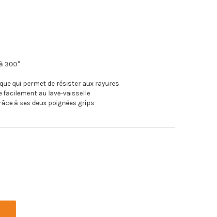
'à 300°
ique qui permet de résister aux rayures
ie facilement au lave-vaisselle
râce à ses deux poignées grips