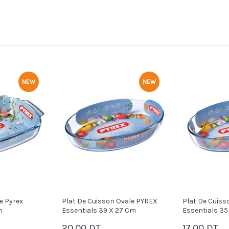
NEW
NEW
son Ovale PYREX
Plat De Cuisson Ovale PYREX
Plat Ovale
9 X 27 Cm
Essentials 35 X 24 Cm
X 21 Cm
17.00 DT
15.00 D