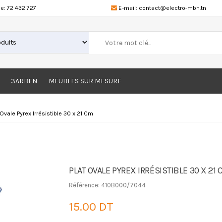
e:
72 432 727
E-mail:
contact@electro-mbh.tn
3ARBEN
MEUBLES SUR MESURE
 Ovale Pyrex Irrésistible 30 x 21 Cm
PLAT OVALE PYREX IRRÉSISTIBLE 30 X 21 
Référence: 410B000/7044
15.00 DT