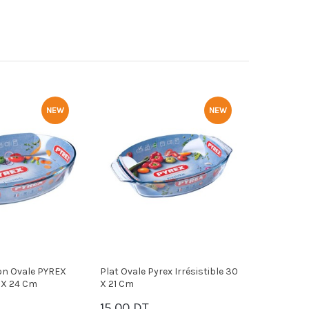
NEW
NEW
 Pyrex Irrésistible 30
Plat Rectangulaire Pyrex
Plat 
Irrésistible 39 X 25 Cm
Irrési
T
19.50 DT
16.5