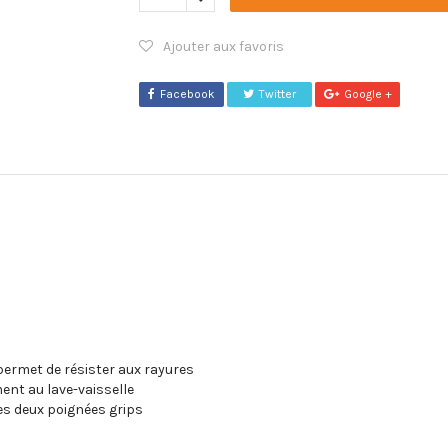
Ajouter aux favoris
Facebook
Twitter
Google +
 permet de résister aux rayures
ement au lave-vaisselle
es deux poignées grips