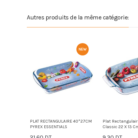
Autres produits de la même catégorie:
NEW
NEW
AIRE 40*27CM
Plat Rectangulaire Pyrex
Plat De Cuis
LS
Classic 22 X 13 Cm
Essentials 3
9.30 DT
20.00 DT