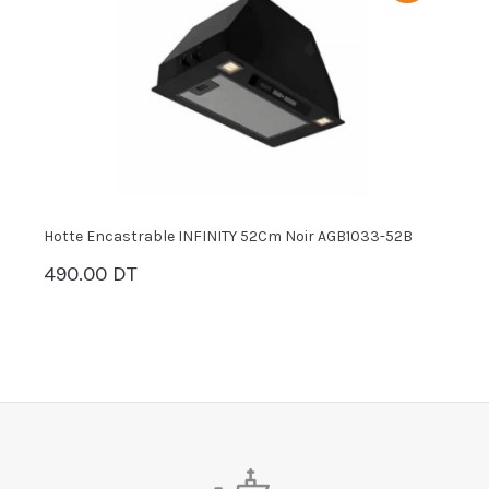
Hotte Encastrable INFINITY 52Cm Noir AGB1033-52B
H
490.00 DT
7
PANIER