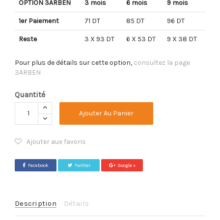
OPTION 3ARBEN
3 mois
6 mois
9 mois
1er Paiement
71 DT
85 DT
96 DT
Reste
3 X 93 DT
6 X 53 DT
9 X 38 DT
Pour plus de détails sur cette option,
consultez la page
3ARBEN
Quantité
Ajouter Au Panier
Ajouter aux favoris
Facebook
Twitter
Google +
Description
Détails