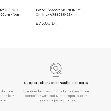
able INFINITY 52
Hotte Encastrable PREMIUM
Hotte En
3038-52X
Riva - 80 Cm - Noir
Riva - 52 
375.00 DT
315.00 
PANIER
PANI
Support client et conseils d'experts
ction de
Une question sur un produit ou besoin de
pour leur
conseils ? Contactez nos experts pour
nce.
un service personnalisé.