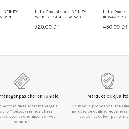
e INFINITY
Hotte Décorative INFINITY
Hotte Encastr
35-52B
AGW4016-60B 60cm - Noir
Cm Inox AGB
450.00 DT
275.00 DT
PANIER
PANIER
ménager pas cher en Tunisie
Marques de qualité
cherchez de l'électroménager à
Nous vous proposons une séle
s prix ? Découvrez nos offres
marques de qualité, reconnues 
tives pour économiser sur vos
durabilité et leur performa
achats !