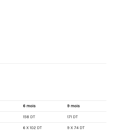
6 mois
9 mois
158 DT
171 DT
6 X 102 DT
9 X 74 DT