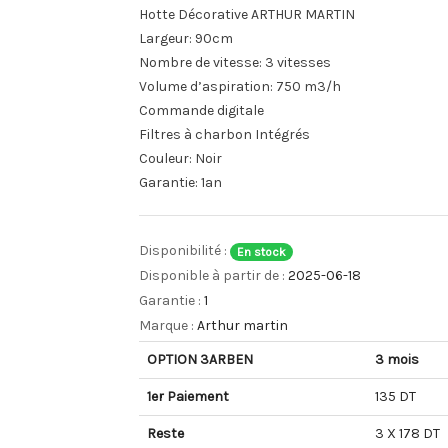
Hotte Décorative ARTHUR MARTIN
Largeur:
90cm
Nombre de vitesse: 3 vitesses
Volume d’aspiration: 750 m3/h
Commande digitale
Filtres à charbon Intégrés
Couleur: Noir
Garantie: 1an
Disponibilité :
En stock
Disponible à partir de :
2025-06-18
Garantie :
1
Marque :
Arthur martin
OPTION 3ARBEN
3 mois
1er Paiement
135 DT
Reste
3 X 178 DT