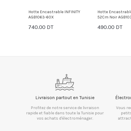
FINITY
Hotte Encastrable INFINITY
Hotte Encastrabl
52Cm Noir AGB1033-52B
52cm Noir AGB20
490.00 DT
720.00 DT
PANIER
PANIER
Livraison partout en Tunisie
Électro
Profitez de notre service de livraison
Vous re
rapide et fiable dans toute la Tunisie pour
petit
vos achats d'électroménager.
attrac