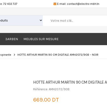
e:
72 432 727
E-mail:
contact@electro-mbh.tn
3ARBEN
MEUBLES SUR MESURE
aspirante
HOTTE ARTHUR MARTIN 90 CM DIGITALE AMH2072/90B – NOIR
HOTTE ARTHUR MARTIN 90 CM DIGITALE 
Référence: AMH2072/90B
669.00 DT