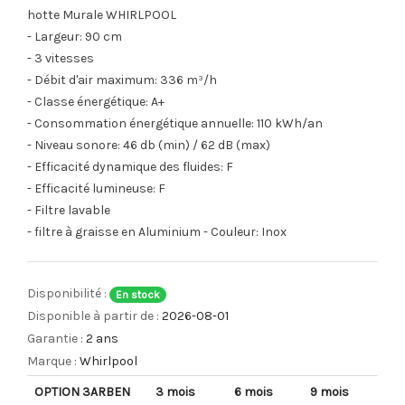
hotte Murale
WHIRLPOOL
- Largeur:
90 cm
-
3 vitesses
- Débit d'air maximum:
336 m³/h
- Classe énergétique:
A+
- Consommation énergétique annuelle:
110 kWh/an
- Niveau sonore: 46 db (min) / 62 dB (max)
- Efficacité dynamique des fluides: F
- Efficacité lumineuse: F
- Filtre lavable
- filtre à graisse en Aluminium - Couleur: Inox
Disponibilité :
En stock
Disponible à partir de :
2026-08-01
Garantie :
2 ans
Marque :
Whirlpool
OPTION 3ARBEN
3 mois
6 mois
9 mois