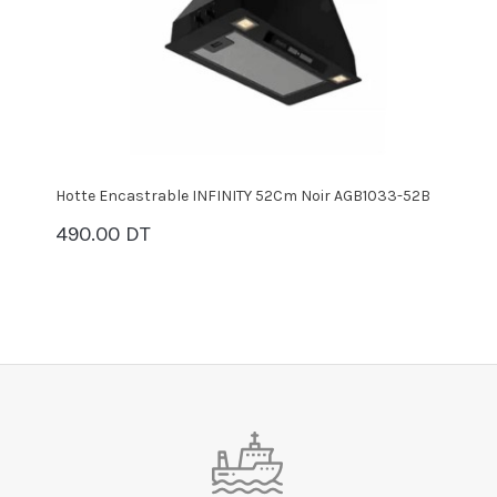
Hotte Encastrable INFINITY 52Cm Noir AGB1033-52B
H
490.00 DT
7
PANIER