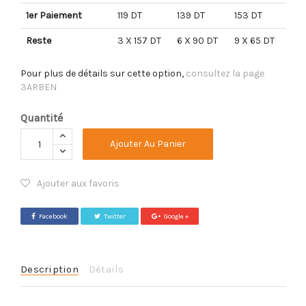
1er Paiement
119 DT
139 DT
153 DT
Reste
3 X 157 DT
6 X 90 DT
9 X 65 DT
Pour plus de détails sur cette option,
consultez la page
3ARBEN
Quantité
Ajouter Au Panier
Ajouter aux favoris
Facebook
Twitter
Google +
Description
Détails