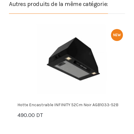
Autres produits de la même catégorie:
NEW
Hotte Encastrable INFINITY 52Cm Noir AGB1033-52B
H
490.00 DT
7
PANIER