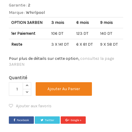
Garantie :
2
Marque :
Whirlpool
OPTION 3ARBEN
3 mois
6 mois
9 mois
1er Paiement
106 DT
123 DT
140 DT
Reste
3 X 141 DT
6 X 81 DT
9 X 58 DT
Pour plus de détails sur cette option,
consultez la page
3ARBEN
Quantité
Ajouter Au Panier
Ajouter aux favoris
Facebook
Twitter
Google +