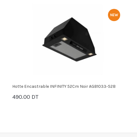
NEW
Hotte Encastrable INFINITY 52Cm Noir AGB1033-52B
H
490.00 DT
7
PANIER