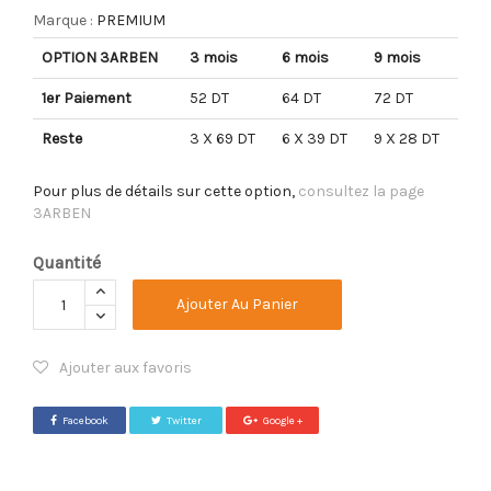
Marque :
PREMIUM
OPTION 3ARBEN
3 mois
6 mois
9 mois
1er Paiement
52 DT
64 DT
72 DT
Reste
3 X 69 DT
6 X 39 DT
9 X 28 DT
Pour plus de détails sur cette option,
consultez la page
3ARBEN
Quantité
Ajouter Au Panier
Ajouter aux favoris
Facebook
Twitter
Google +