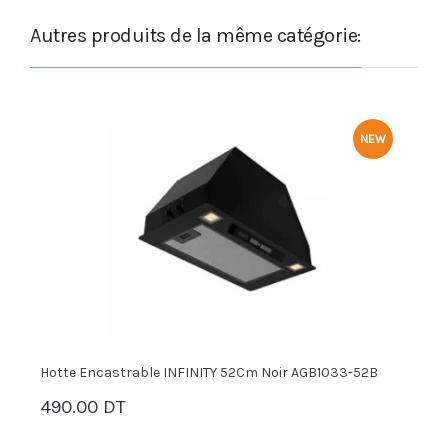
Autres produits de la même catégorie:
NEW
Hotte Encastrable INFINITY 52Cm Noir AGB1033-52B
H
490.00 DT
7
PANIER