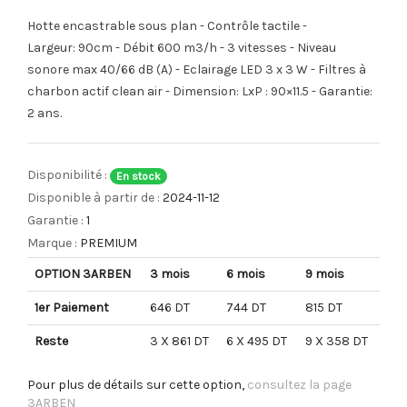
Hotte encastrable sous plan - Contrôle tactile -
Largeur: 90cm - Débit 600 m3/h - 3 vitesses - Niveau
sonore max 40/66 dB (A) - Eclairage LED 3 x 3 W - Filtres à
charbon actif clean air - Dimension: LxP : 90×11.5 - Garantie:
2 ans.
Disponibilité :
En stock
Disponible à partir de :
2024-11-12
Garantie :
1
Marque :
PREMIUM
OPTION 3ARBEN
3 mois
6 mois
9 mois
1er Paiement
646 DT
744 DT
815 DT
Reste
3 X 861 DT
6 X 495 DT
9 X 358 DT
Pour plus de détails sur cette option,
consultez la page
3ARBEN