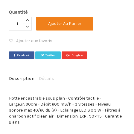
Quantité
Ajouter Au Panier
Ajouter aux favoris
Facebook
Twitter
Google +
Description
Détails
Hotte encastrable sous plan - Contrôle tactile -
Largeur: 90cm - Débit 600 m3/h - 3 vitesses - Niveau
sonore max 40/66 dB (A) - Eclairage LED 3 x 3 W - Filtres à
charbon actif clean air - Dimension: LxP : 90×11.5 - Garantie:
2 ans.