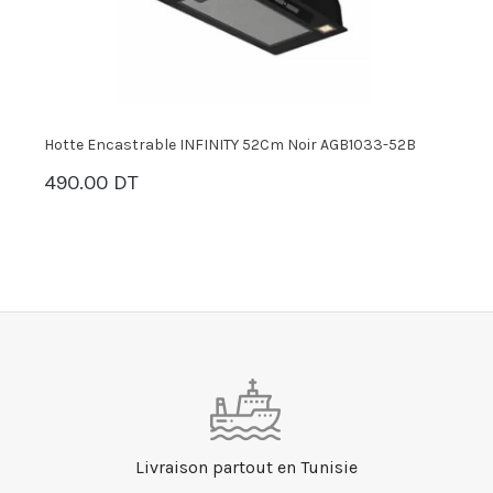
Hotte Encastrable INFINITY 52Cm Noir AGB1033-52B
H
490.00 DT
7
PANIER
Livraison partout en Tunisie