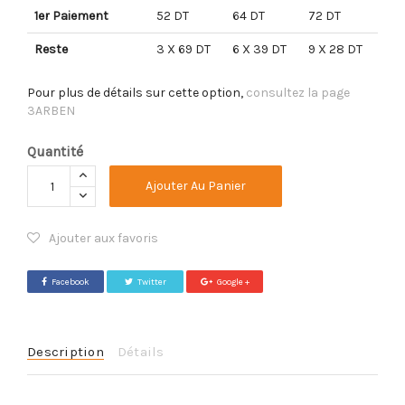
1er Paiement
52 DT
64 DT
72 DT
Reste
3 X 69 DT
6 X 39 DT
9 X 28 DT
Pour plus de détails sur cette option,
consultez la page
3ARBEN
Quantité
Ajouter Au Panier
Ajouter aux favoris
Facebook
Twitter
Google +
Description
Détails