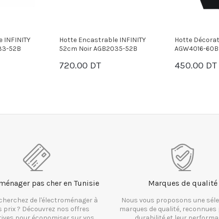
e INFINITY
Hotte Décorative INFINITY
Hotte Encastr
35-52B
AGW4016-60B 60cm - Noir
Cm Inox AGB
450.00 DT
275.00 DT
PANIER
PANIER
ménager pas cher en Tunisie
Marques de qualité
cherchez de l'électroménager à
Nous vous proposons une séle
s prix ? Découvrez nos offres
marques de qualité, reconnues 
tives pour économiser sur vos
durabilité et leur performa