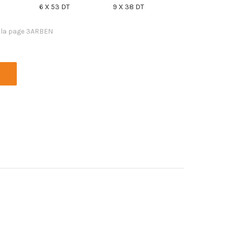
6 X 53 DT
9 X 38 DT
 la page 3ARBEN