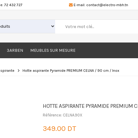
e:
72 432 727
E-mail:
contact@electro-mbh.tn
3ARBEN
MEUBLES SUR MESURE
aspirante
Hotte aspirante Pyramide PREMIUM CELNA / 90 cm / Inox
HOTTE ASPIRANTE PYRAMIDE PREMIUM CE
Référence: CELNA.90X
349.00 DT