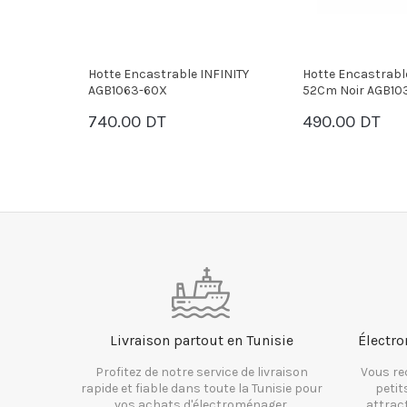
FINITY
Hotte Encastrable INFINITY
Hotte Encastrabl
52Cm Noir AGB1033-52B
52cm Noir AGB20
490.00 DT
720.00 DT
PANIER
PANIER
Livraison partout en Tunisie
Électro
Profitez de notre service de livraison
Vous re
rapide et fiable dans toute la Tunisie pour
petit
vos achats d'électroménager.
attrac