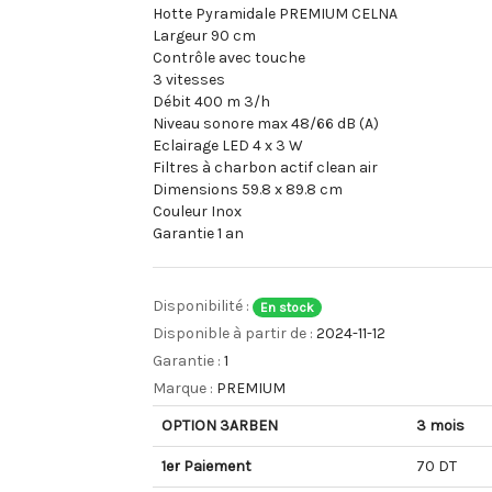
Hotte Pyramidale PREMIUM CELNA
Largeur 90 cm
Contrôle avec touche
3 vitesses
Débit 400 m 3/h
Niveau sonore max 48/66 dB (A)
Eclairage LED 4 x 3 W
Filtres à charbon actif clean air
Dimensions 59.8 x 89.8 cm
Couleur Inox
Garantie 1 an
Disponibilité :
En stock
Disponible à partir de :
2024-11-12
Garantie :
1
Marque :
PREMIUM
OPTION 3ARBEN
3 mois
1er Paiement
70 DT