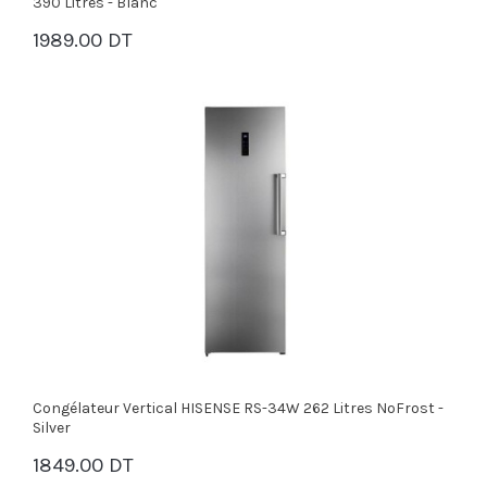
390 Litres - Blanc
1989.00 DT
PANIER
Congélateur Vertical HISENSE RS-34W 262 Litres NoFrost -
Silver
1849.00 DT
PANIER