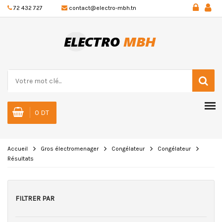
72 432 727
contact@electro-mbh.tn
0 DT
Accueil
Gros électromenager
Congélateur
Congélateur
Résultats
FILTRER PAR