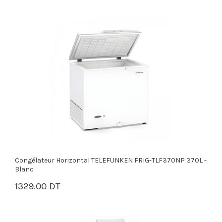
Congélateur Horizontal TELEFUNKEN FRIG-TLF370NP 370L -
Blanc
1329.00 DT
PANIER