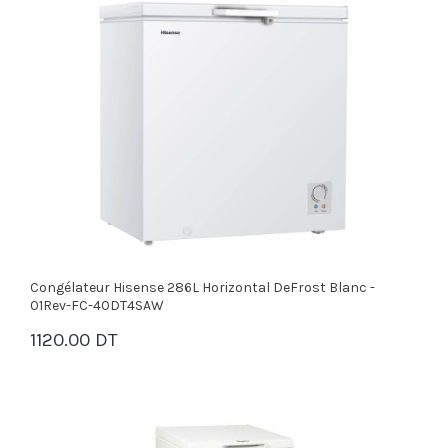
Congélateur Hisense 286L Horizontal DeFrost Blanc -
01Rev-FC-40DT4SAW
1120.00 DT
PANIER