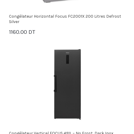
Congélateur Horizontal Focus FC2001X 200 Litres Defrost
Silver
1160.00 DT
PANIER
Congélateur Vertical FOCUS 491L – No Frost, Dark Inox