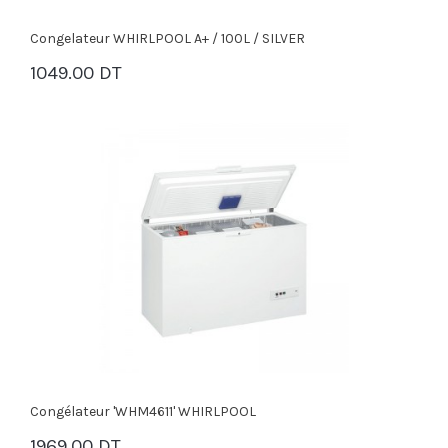
Congelateur WHIRLPOOL A+ / 100L / SILVER
1049.00 DT
PANIER
Congélateur 'WHM4611' WHIRLPOOL
1969.00 DT