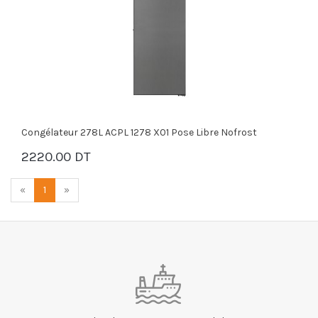
Congélateur 278L ACPL 1278 X01 Pose Libre Nofrost
2220.00 DT
PANIER
«
1
»