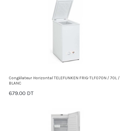
Congélateur Horizontal TELEFUNKEN FRIG-TLF070N / 70L /
BLANC
679.00 DT
PANIER