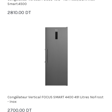
Smart.4500
2810.00 DT
PANIER
Congélateur Vertical FOCUS SMART 4400 491 Litres NoFrost
- Inox
2700.00 DT
PANIER