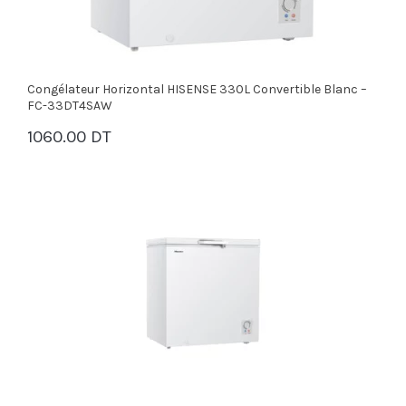
Congélateur Horizontal HISENSE 330L Convertible Blanc –
FC-33DT4SAW
1060.00 DT
PANIER