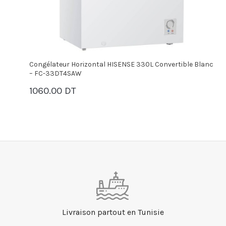
Congélateur Horizontal HISENSE 330L Convertible Blanc
C
– FC-33DT4SAW
–
1060.00 DT
9
PANIER
Livraison partout en Tunisie