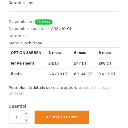
Garantie 1 ans
Disponibilité :
En stock
Disponible à partir de :
2024-10-01
Garantie :
1
Marque :
Whirlpool
OPTION 3ARBEN
3 mois
6 mois
9 mois
1er Paiement
212 DT
247 DT
268 DT
Reste
3 X 279 DT
6 X 160 DT
9 X 116 DT
Pour plus de détails sur cette option,
consultez la page
3ARBEN
Quantité
Ajouter Au Panier