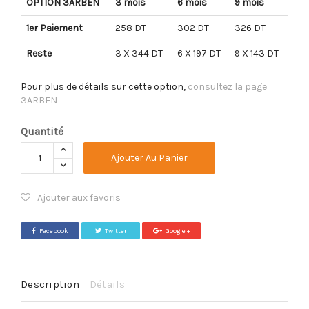
OPTION 3ARBEN
3 mois
6 mois
9 mois
1er Paiement
258 DT
302 DT
326 DT
Reste
3 X 344 DT
6 X 197 DT
9 X 143 DT
Pour plus de détails sur cette option,
consultez la page
3ARBEN
Quantité
Ajouter Au Panier
Ajouter aux favoris
Facebook
Twitter
Google +
Description
Détails