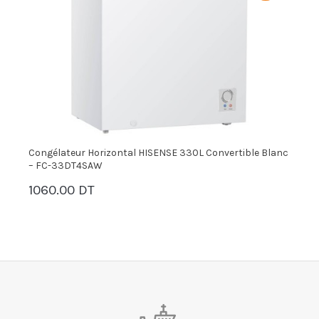
Congélateur Horizontal HISENSE 330L Convertible Blanc
C
– FC-33DT4SAW
–
1060.00 DT
9
PANIER