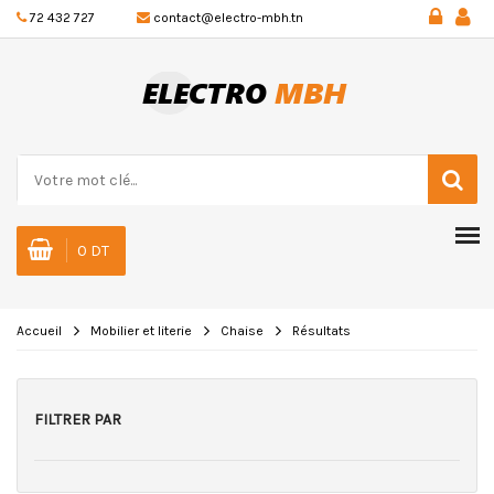
72 432 727
contact@electro-mbh.tn
0 DT
Accueil
Mobilier et literie
Chaise
Résultats
FILTRER PAR