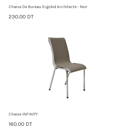
Chaise De Bureau Ergokid Architecte - Noir
230.00 DT
PANIER
Chaise INFINITY
160.00 DT
PANIER