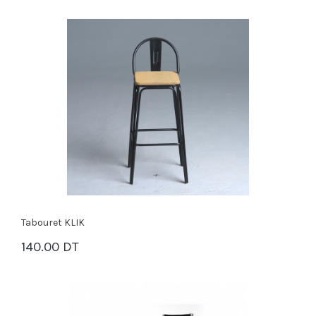
Tabouret KLIK
140.00 DT
PANIER