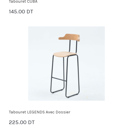
Tabouret CUBA
145.00 DT
PANIER
Tabouret LEGENDS Avec Dossier
225.00 DT
PANIER