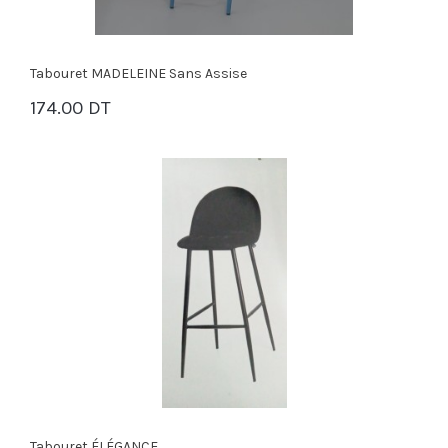
Tabouret MADELEINE Sans Assise
174.00 DT
PANIER
Tabouret ÉLÉGANCE