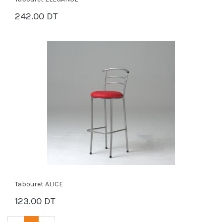
242.00 DT
PANIER
Tabouret ALICE
123.00 DT
PANIER