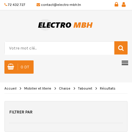
72 432 727
contact@electro-mbh.tn
0 DT
Accueil
Mobilier et literie
Chaise
Tabouret
Résultats
FILTRER PAR