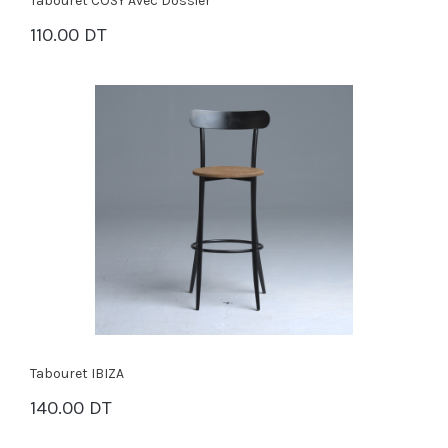
Tabouret COSY Avec Dossier
110.00 DT
PANIER
Tabouret IBIZA
140.00 DT
PANIER