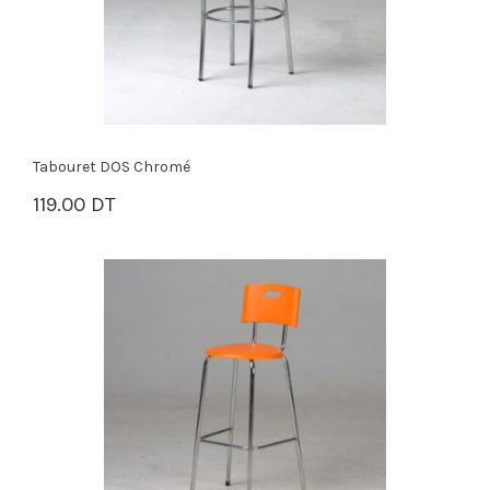
Tabouret DOS Chromé
119.00 DT
PANIER