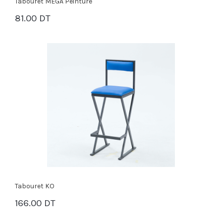
Tabouret MEGA Peinture
81.00 DT
PANIER
Tabouret KO
166.00 DT
PANIER