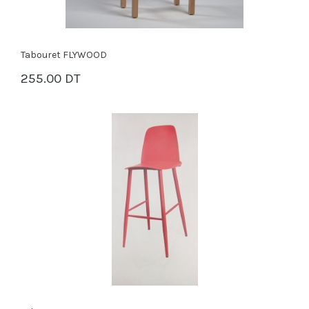
Tabouret FLYWOOD
255.00 DT
PANIER