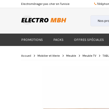
Electroménager
pas cher
en Tunisie
Téléphon
PROMOTIONS
PACKS
OFFRES SPÉCIALES
Accueil
Mobilier et literie
Meuble
Meuble TV
TABL