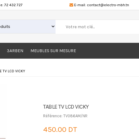
e:
72 432 727
E-mail:
contact@electro-mbh.tn
3ARBEN
MEUBLES SUR MESURE
E TV LCD VICKY
TABLE TV LCD VICKY
Référence: TV086AM/NR
450.00 DT