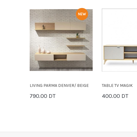
NEW
NEW
R/ BEIGE
TABLE TV MAGIK
TABLE TV LCD VIC
400.00 DT
450.00 DT
PANIER
PANIER