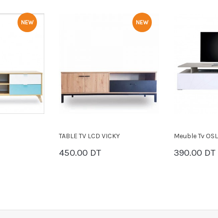
NEW
NEW
KY
Meuble Tv OSLO
Meuble Tv M
390.00 DT
530.00 DT
PANIER
PANIER