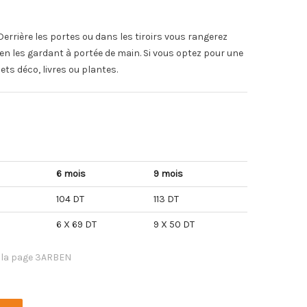
 Derrière les portes ou dans les tiroirs vous rangerez
 en les gardant à portée de main. Si vous optez pour une
ets déco, livres ou plantes.
6 mois
9 mois
104 DT
113 DT
6 X 69 DT
9 X 50 DT
 la page 3ARBEN