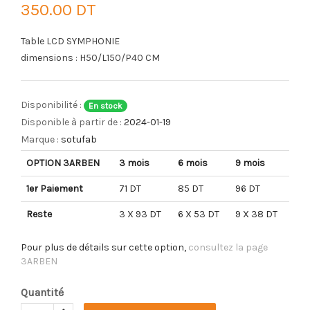
350.00 DT
Table LCD SYMPHONIE
dimensions : H50/L150/P40 CM
Disponibilité :
En stock
Disponible à partir de :
2024-01-19
Marque :
sotufab
OPTION 3ARBEN
3 mois
6 mois
9 mois
1er Paiement
71 DT
85 DT
96 DT
Reste
3 X 93 DT
6 X 53 DT
9 X 38 DT
Pour plus de détails sur cette option,
consultez la page
3ARBEN
Quantité