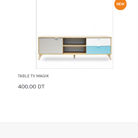
NEW
TABLE TV MAGIK
T
400.00 DT
4
PANIER