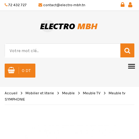
72 432 727
contact@electro-mbh.tn
0 DT
Accueil
Mobilier et literie
Meuble
Meuble TV
Meuble tv
SYMPHONIE