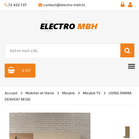
72 432 727
contact@electro-mbh.tn
0 DT
Accueil
Mobilier et literie
Meuble
Meuble TV
LIVING PARMA
DENVER/ BEIGE