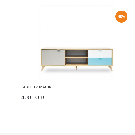
NEW
TABLE TV MAGIK
T
400.00 DT
4
PANIER