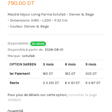
790.00 DT
Meuble Séjour Living Parma Sotufab – Denver & Beige
– Dimensions: H.190 – L.200 – P.32 Cm
– Couleur: Denver & Beige
Disponibilité :
En stock
Disponible à partir de :
2026-08-01
Marque :
sotufab
OPTION 3ARBEN
3 mois
6 mois
9 mois
1er Paiement
160 DT
183 DT
205 DT
Reste
3 X 210 DT
6 X 121 DT
9 X 87 DT
Pour plus de détails sur cette option,
consultez la page
3ARBEN
Quantité