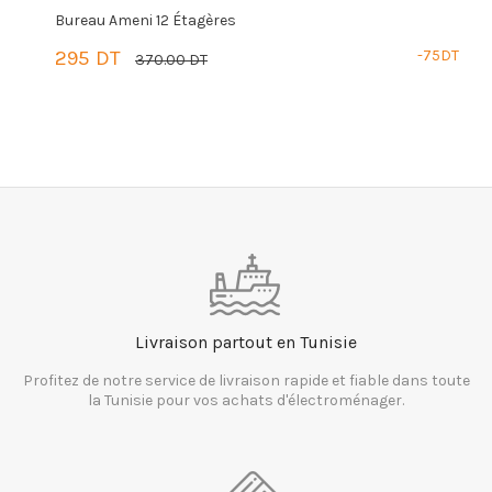
Bureau Ameni 12 Étagères
B
DT
295 DT
-75DT
5
370.00 DT
PANIER
Livraison partout en Tunisie
Profitez de notre service de livraison rapide et fiable dans toute
la Tunisie pour vos achats d'électroménager.