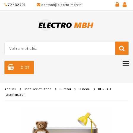
72 432 727
contact@electro-mbh.tn
0 DT
Accueil
Mobilier et literie
Bureau
Bureau
BUREAU
SCANDINAVE