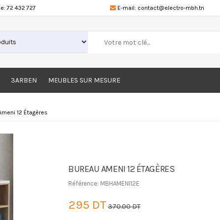
e:
72 432 727
E-mail:
contact@electro-mbh.tn
3ARBEN
MEUBLES SUR MESURE
Ameni 12 Étagères
BUREAU AMENI 12 ÉTAGÈRES
Référence: MBHAMENI12E
295 DT
370.00 DT