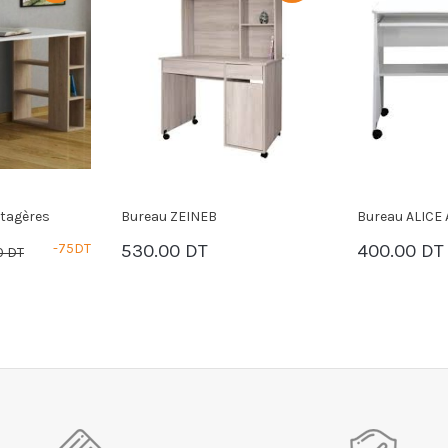
Bureau ALICE AVEC NICHE
Bureau MARI
400.00 DT
655.00 DT
PANIER
PANIER