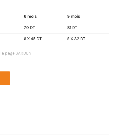
6 mois
9 mois
70 DT
81 DT
6 X 45 DT
9 X 32 DT
 la page 3ARBEN