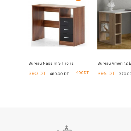
irs
Bureau Ameni 12 Étagères
Bureau ZEINEB
-100DT
295 DT
-75DT
530.00 DT
370.00 DT
PANIER
PANIER