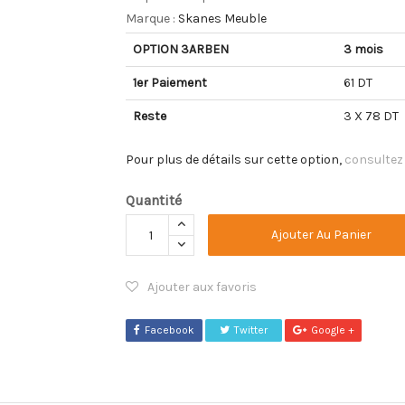
Marque :
Skanes Meuble
OPTION 3ARBEN
3 mois
1er Paiement
61 DT
Reste
3 X 78 DT
Pour plus de détails sur cette option,
consultez
Quantité
Ajouter Au Panier
Ajouter aux favoris
Facebook
Twitter
Google +