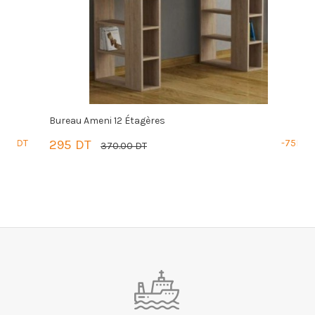
Bureau Ameni 12 Étagères
B
DT
295 DT
-75DT
5
370.00 DT
PANIER