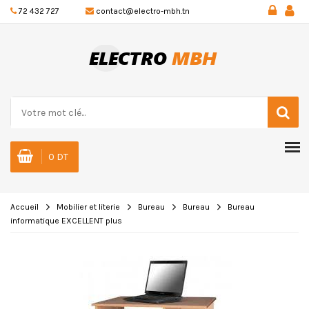
72 432 727
contact@electro-mbh.tn
0 DT
Accueil
Mobilier et literie
Bureau
Bureau
Bureau
informatique EXCELLENT plus