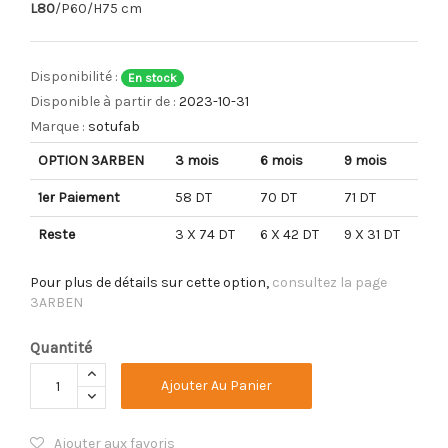
L80
/P60/H75 cm
Disponibilité :
En stock
Disponible à partir de :
2023-10-31
Marque :
sotufab
OPTION 3ARBEN
3 mois
6 mois
9 mois
1er Paiement
58 DT
70 DT
71 DT
Reste
3 X 74 DT
6 X 42 DT
9 X 31 DT
Pour plus de détails sur cette option,
consultez la page
3ARBEN
Quantité
Ajouter Au Panier
Ajouter aux favoris