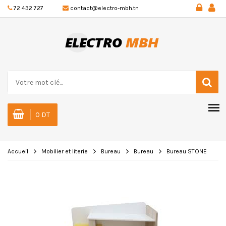
72 432 727
contact@electro-mbh.tn
0 DT
Accueil
Mobilier et literie
Bureau
Bureau
Bureau STONE