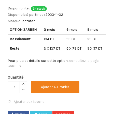
Disponibilité :
En stock
Disponible à partir de :
2023-11-02
Marque :
sotufab
OPTION 3ARBEN
3 mois
6 mois
9 mois
1er Paiement
104 DT
119 DT
131 DT
Reste
3 X 137 DT
6 X 79 DT
9 X 57 DT
Pour plus de détails sur cette option,
consultez la page
3ARBEN
Quantité
Ajouter Au Panier
Ajouter aux favoris