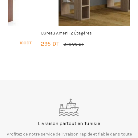
Bureau Ameni 12 Étagères
B
DT
295 DT
-75DT
5
370.00 DT
PANIER
Livraison partout en Tunisie
Profitez de notre service de livraison rapide et fiable dans toute