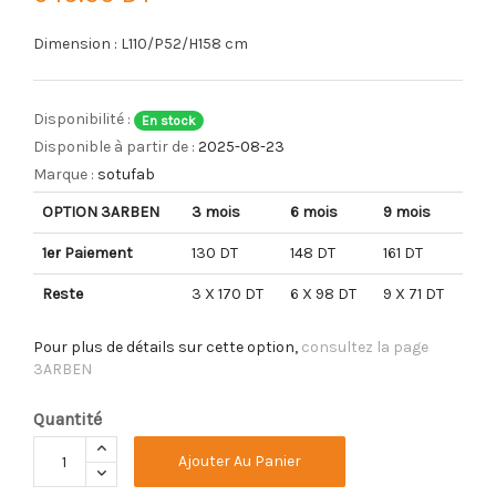
Dimension : L110/P52/H158 cm
Disponibilité :
En stock
Disponible à partir de :
2025-08-23
Marque :
sotufab
OPTION 3ARBEN
3 mois
6 mois
9 mois
1er Paiement
130 DT
148 DT
161 DT
Reste
3 X 170 DT
6 X 98 DT
9 X 71 DT
Pour plus de détails sur cette option,
consultez la page
3ARBEN
Quantité
Ajouter Au Panier