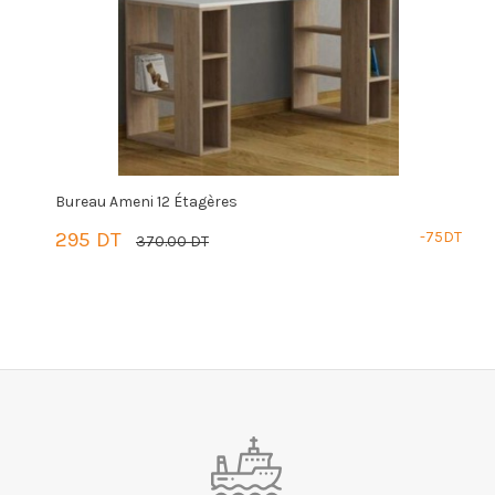
Bureau Ameni 12 Étagères
B
DT
295 DT
-75DT
5
370.00 DT
PANIER